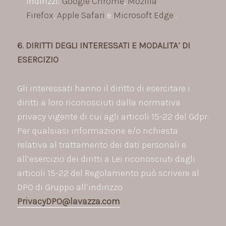
indirizzi:
Google Chrome
,
Mozilla
Firefox
,
Apple Safari
e
Microsoft Edge
.
6. DIRITTI DEGLI INTERESSATI E MODALITA’ DI
ESERCIZIO
Gli interessati hanno il diritto di esercitare i
diritti a loro riconosciuti dalla normativa
privacy vigente di cui agli articoli 15-22 del Gdpr.
Per qualsiasi informazione e/o richiesta
relativa al trattamento dei dati personali e
all’esercizio dei diritti a Lei riconosciuti dagli
articoli 15-22 del Regolamento può scrivere al
DPO di Gruppo all’indirizzo
PrivacyDPO@lavazza.com