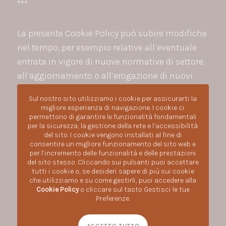
***
La presente Cookie Policy può subire modifiche
nel tempo, per esempio relative all’eventuale
entrata in vigore di nuove normative di settore,
all’aggiornamento o all’erogazione di nuovi
servizi o per ulteriori innovazioni tecnologiche.
Sul nostro sito utilizziamo i cookie per assicurarti la
L’utente è quindi invitato a consultare
migliore esperienza di navigazione. I cookie ci
periodicamente il presente testo.
permettono di garantire le funzionalità fondamentali
per la sicurezza, la gestione della rete e l’accessibilità
del sito. I cookie vengono installati al fine di
consentire un migliore funzionamento del sito web e
per l’incremento delle funzionalità e delle prestazioni
del sito stesso. Cliccando sui pulsanti puoi accettare
tutti i cookie o, se desideri sapere di più sui cookie
che utilizziamo e su come gestirli, puoi accedere alla
Cookie Policy
o cliccare sul tasto Gestisci le tue
Preferenze.
Bistrot Casa Lavazza è un marchio di LUIGI LAVAZZA SPA
,
tutti i diritti riservati © 2020-2023. P.IVA:01904920012
—
Via Bologna, 20/A, 10152 Torino TO
—
+3901119272827
ACCETTO TUTTO