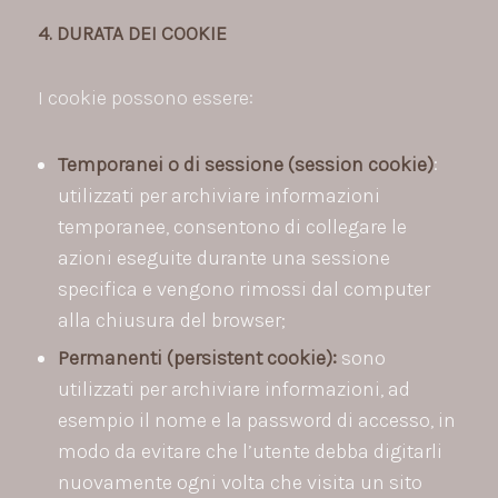
4. DURATA DEI COOKIE
I cookie possono essere:
Temporanei o di sessione (session cookie)
:
utilizzati per archiviare informazioni
temporanee, consentono di collegare le
azioni eseguite durante una sessione
specifica e vengono rimossi dal computer
alla chiusura del browser;
Permanenti (persistent cookie):
sono
utilizzati per archiviare informazioni, ad
esempio il nome e la password di accesso, in
modo da evitare che l’utente debba digitarli
nuovamente ogni volta che visita un sito