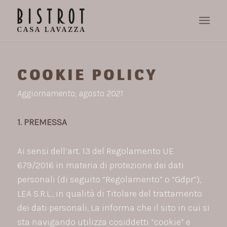
COOKIE POLICY
Aggiornamento, agosto 2021
1. PREMESSA
Ai sensi dell’art. 13 del Regolamento UE
679/2016 in materia di protezione dei dati
personali (di seguito “Regolamento” o “Gdpr”),
LEA S.R.L., in qualità di Titolare del trattamento
dei dati personali, La informa che il sito in cui si
sta navigando utilizza cosiddetti “cookie” e