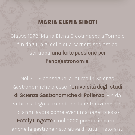
MARIA ELENA SIDOTI
Classe 1978, Maria Elena Sidoti nasce a Torino e
fin dagli inizi della sua carriera scolastica
sviluppa
una forte passione per
l’enogastronomia.
Nel 2006 consegue la laurea in Scienza
Gastronomiche presso l’
Università degli studi
di Scienze Gastronomiche di Pollenzo.
Fin da
subito si lega al mondo della ristorazione, per
15 anni lavora come event manager presso
Eataly Lingotto
e nel 2020 prende in carico
anche la gestione ristorativa di tutti i ristoranti