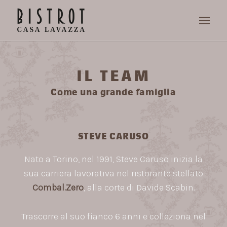
IL TEAM
Come una grande famiglia
STEVE CARUSO
Nato a Torino, nel 1991, Steve Caruso inizia la
sua carriera lavorativa nel ristorante stellato
Combal.Zero
, alla corte di Davide Scabin.
Trascorre al suo fianco 6 anni e colleziona nel