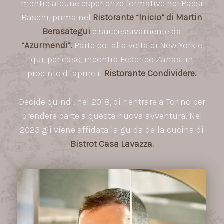
mentre alcune esperienze formative nei Paesi
Baschi, prima nel
Ristorante “Inicio” di Martin
Berasategui
e successivamente da
“Azurmendi”.
Parte poi alla volta di New York e
qui, per caso, incontra Federico Zanasi in
procinto di aprire il
Ristorante Condividere.
Decide quindi, nel 2018, di rientrare a Torino per
prendere parte a questa nuova avventura. Nel
2023 gli viene affidata la guida della cucina di
Bistrot Casa Lavazza.