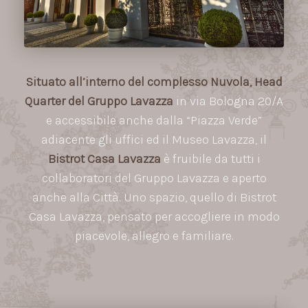
Situato all’interno del complesso Nuvola, Head
Quarter del Gruppo Lavazza
in via Bologna 20/A
e accessibile anche dalla “Piazza Verde”
adiacente gli uffici ed il Museo Lavazza, il
Bistrot Casa Lavazza
è fruibile da tutti i
collaboratori del Gruppo Lavazza e aperto
anche alla Città. Uno spazio, quello di Bistrot
Casa Lavazza, pensato per accogliere in modo
piacevole, allegro e familiare.