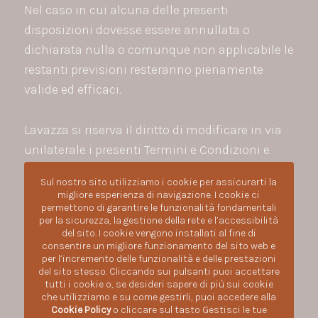
Nel caso in cui alcuna delle presenti
disposizioni dovesse essere annullata o
dichiarata nulla o comunque non applicabile le
restanti previsioni resteranno pienamente
valide ed efficaci.
Lavazza si riserva il diritto di modificare in via
unilaterale i presenti Termini e Condizioni e
pertanto invita gli Utenti del Sito a consultarli
Sul nostro sito utilizziamo i cookie per assicurarti la
periodicamente per verificare la presenza di
migliore esperienza di navigazione. I cookie ci
permettono di garantire le funzionalità fondamentali
eventuali aggiornamenti o modifiche.
per la sicurezza, la gestione della rete e l’accessibilità
del sito. I cookie vengono installati al fine di
consentire un migliore funzionamento del sito web e
per l’incremento delle funzionalità e delle prestazioni
del sito stesso. Cliccando sui pulsanti puoi accettare
tutti i cookie o, se desideri sapere di più sui cookie
che utilizziamo e su come gestirli, puoi accedere alla
Cookie Policy
o cliccare sul tasto Gestisci le tue